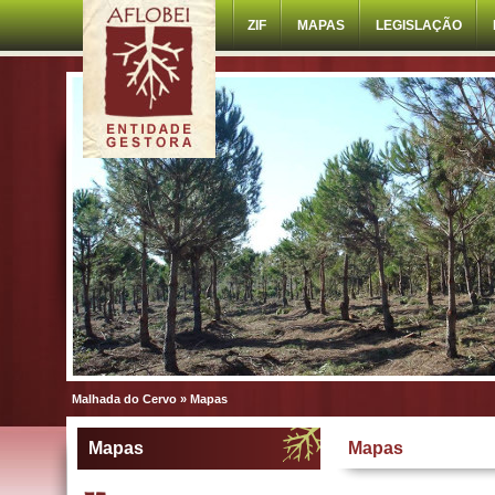
ZIF
MAPAS
LEGISLAÇÃO
Malhada do Cervo
»
Mapas
Mapas
Mapas