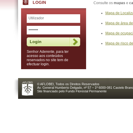
LOGIN
Consulte os
mapas
e
ca
Mapa de Localiz
Mapa de área de
Mapa de ocupaçã
Mapa de risco de
Senhor Aderente, para ter
acesso aos conteúdos
reservados no site tem de
efectuar login.
© AFLOBEI, Todos os Direitos Reservados
Av. General Humberto Delgado, nº 57 – 1º 6000-081 Castelo Branc
Site financiado pelo Fundo Florestal Permanente